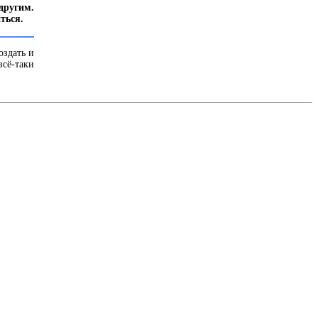
другим.
ться.
оздать и
сё-таки