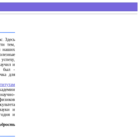
с. Здесь
ти тем,
и наших
олезные
 успеху,
научил и
о был -
чка для
титутам
кадемии
аучно-
-физиков
ультета
науки и
годня и
мудрость