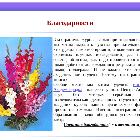
Благодарности
Эта страничка журнала самая приятная для на
мы хотим выразить чувства признательнос
кто уделил нам своё время при выполнени
скромных научных исследований, дал п
советы, объяснил, как надо продвигаться к
помог добиться долгожданного результата, 
помог, поддержал. И не важно, кто эт
академик или студент. Поэтому эта страни
многих.
Особое место мы хотим уделить
инс
Академгородка
- нашего научного Центра А
Наук, без которых серьёзная н
исследовательская деятельность студентов
младших курсов нашего физического фак
просто невозможна. Именно интеграция 
образования - залог обоюдного успеха се
завтра.
"
Спешите благодарить
" - известная 