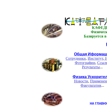
КАФЕД
Физическ
Базируется 
Общая Иформац
Сотрудники
,
Институт
,
И
Фотографии
,
Ссыл
Результаты
...
Физика Ускорите
Новости
,
Применен
Факультатив
...
НА ГЛАВН