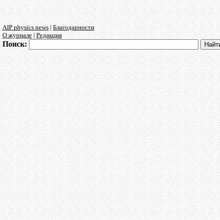
AIP physics news
|
Благодарности
О журнале
|
Редакция
Поиск: