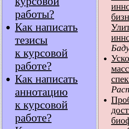
курсовой
инн
работы?
бизн
Как написать
Ули
инн
тезисы
Баду
к курсовой
Уско
работе?
масс
Как написать
cпе
Раст
аннотацию
Про
к курсовой
дос
работе?
био