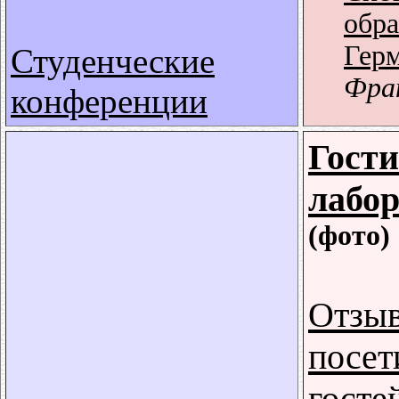
обра
Гер
Студенческие
Фра
конференции
Гости
лабо
(фото)
Отзы
посет
госте