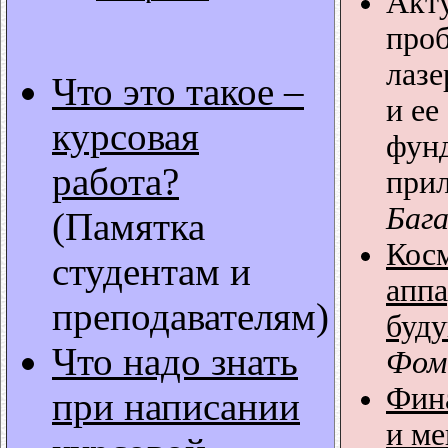
Акт
про
лазе
Что это такое –
и ее
курсовая
фун
работа?
при
Бага
(Памятка
Кос
студентам и
апп
преподавателям)
буд
Что надо знать
Фом
Фин
при написании
и ме