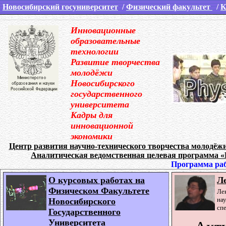
Новосибирский госуниверситет
/
Физический факультет
/
К
Инновационные
образовательные
технологии
Развитие творчества
молодёжи
Новосибирского
государственного
университета
Кадры для
инновационной
экономики
Центр развития научно-технического творчества молодёж
Аналитическая ведомственная целевая программа «
Программа ра
О курсовых работах на
Л
Физическом Факультете
Ле
на
Новосибирского
сп
Государственного
Университета