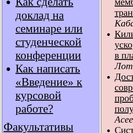
Как сделать
мем
тран
доклад на
Каба
семинаре или
Кил
студенческой
уско
конференции
в пл
Лото
Как написать
Дос
«Введение» к
сов
курсовой
про
работе?
пол
Асее
Факультативы
Сис