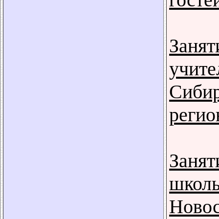
Занят
учите
Сибир
регио
Занят
школь
Новос