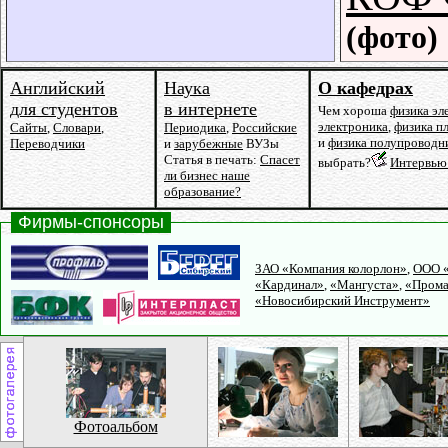
(фото)
Английский
Наука
О кафедрах
для студентов
в интернете
Чем хороша
физика эл
электроника
,
физика п
Сайты
,
Словари
,
Периодика
,
Российские
и
физика полупроводн
Переводчики
и
зарубежные
ВУЗы
Статья в печать:
Спасет
выбрать?
Интервью 
ли бизнес наше
образование?
Фирмы-спонсоры
ЗАО «Компания колорлон»
,
ООО 
«Кардинал»
,
«Мангуста»
,
«Прома
«Новосибирский Инструмент»
Фотоальбом