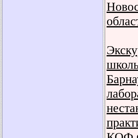
Новос
облас
Экску
школь
Барна
лабор
неста
практ
КОФ 