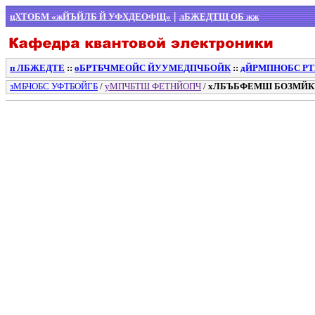
|
цХТОБМ «жЙЪЙЛБ Й УФХДЕОФЩ»
лБЖЕДТЩ ОБ жж
п ЛБЖЕДТЕ
::
оБРТБЧМЕОЙС ЙУУМЕДПЧБОЙК
::
дЙРМПНОБС Р
зМБЧОБС УФТБОЙГБ
/
уМПЧБТШ ФЕТНЙОПЧ
/
хЛБЪБФЕМШ БОЗМЙК