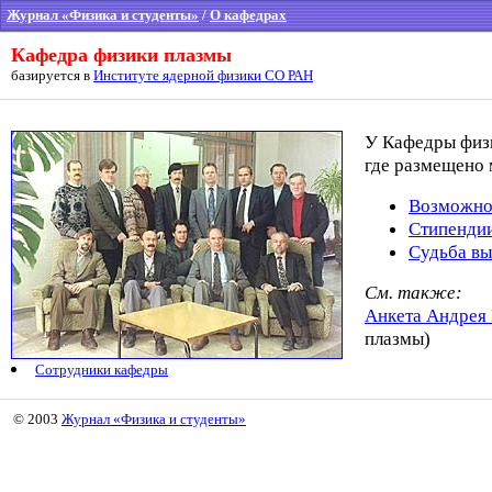
Журнал «Физика и студенты»
/
О кафедрах
Кафедра физики плазмы
базируется в
Институте ядерной физики СО РАН
У Кафедры физ
где размещено
Возможно
Стипенди
Судьба в
См. также:
Анкета Андре
плазмы)
Сотрудники кафедры
© 2003
Журнал «Физика и студенты»