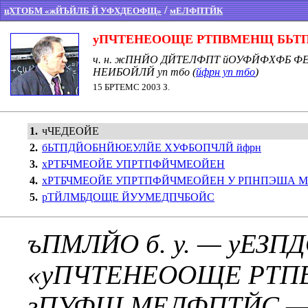
/
цХТОБМ «жЙЪЙЛБ Й УФХДЕОФЩ»
мЕЛФПТЙК
уПЧТЕНЕООЩЕ РТПВМЕНЩ БЬТ
ч. н. жПНЙО ДЙТЕЛФПТ йОУФЙФХФБ 
НЕИБОЙЛЙ уп тбо
(
йфрн уп тбо
)
15 БРТЕМС 2003 З.
1.
чЧЕДЕОЙЕ
2.
бЬТПДЙОБНЙЮЕУЛЙЕ ХУФБОПЧЛЙ йфрн
3.
хРТБЧМЕОЙЕ УПРТПФЙЧМЕОЙЕН
4.
хРТБЧМЕОЙЕ УПРТПФЙЧМЕОЙЕН У РПНПЭША М
5.
рТЙЛМБДОЩЕ ЙУУМЕДПЧБОЙС
ъПМЛЙО б. у. — уЕЗ
«уПЧТЕНЕООЩЕ РТП
зПУФШ МЕЛФПТЙС 