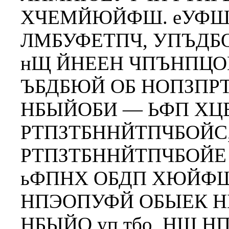
ХЧЕМЙЮЙФШ. еУФШ
ЛМБУФЕТПЧ, УПЪДБ
нЩ ЙНЕЕН ЧПЪНПЦ
ЪБДБЮЙ ОБ НОПЗП
НБЫЙОБИ — ЬФП ХЦ
РТПЗТБННЙТПЧБОЙС,
РТПЗТБННЙТПЧБОЙЕ
ьФПНХ ОБДП ХЮЙФШ
НПЭОПУФЙ ОБЫЕК 
НБЫЙО уп тбо, НЩ 