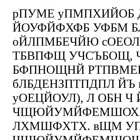
рПУМЕ уПМПХИЙОБ
ЙОУФЙФХФБ УФБМ Б
оЙЛПМБЕЧЙЮ сОЕОЛ
ТБВПФЩ УЧСЪБОЩ, 
БФПНОЩНЙ РТПВМЕН
бЛБДЕНЗПТПДПЛ ЙЪ 
уОЕЦЙОУЛ), Л ОБН 
ЧЩЮЙУМЙФЕМШОХА
ЛХМШФХТХ. вЩМ У
ЧЩЮЙУМЙФЕМШОЩК 