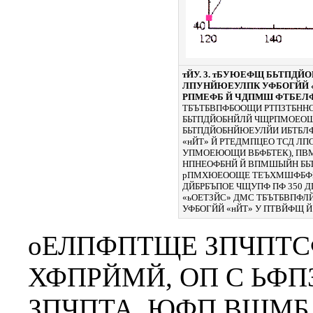
тЙУ. 3. тБУЮЕФЩ БЬТПД
ЛПУНЙЮЕУЛПК УФБОГЙЙ 
РПМЕФБ Й ЧДПМШ ФТБЕЛФ
ТБЪТБВПФБООЩИ РТПЗТБНН
БЬТПДЙОБНЙЛЙ ЧЩРПМОЕО
БЬТПДЙОБНЙЮЕУЛЙИ ИБТБЛ
«нЙТ» Й РТЕДМПЦЕО ТСД Л
УПМОЕЮОЩИ ВБФБТЕК), ПВ
НПНЕОФБНЙ Й ВПМШЫЙН БЬ
рПМХЮЕООЩЕ ТЕЪХМШФБФЩ 
ДЙБРБЪПОЕ ЧЩУПФ ПФ 350 Д
«ьОЕТЗЙС» ДМС ТБЪТБВПФЛ
УФБОГЙЙ «нЙТ» У ПТВЙФЩ 
оЕЛПФПТЩЕ ЗПЧПТС
ХФПРЙМЙ, ОП С ЬФП
ЗПЧПТА, ЮФП ВЩМБ 