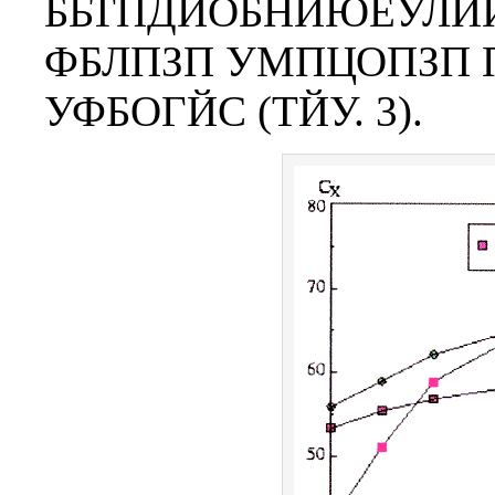
БЬТПДЙОБНЙЮЕУЛЙ
ФБЛПЗП УМПЦОПЗП П
УФБОГЙС (ТЙУ. 3).