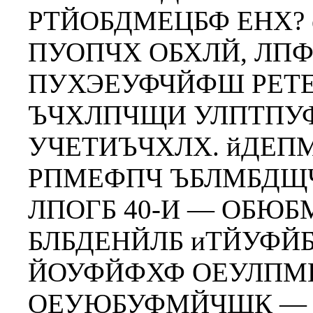
РТЙОБДМЕЦБФ ЕНХ?
ПУОПЧХ ОБХЛЙ, ЛП
ПУХЭЕУФЧЙФШ РЕТ
ЪЧХЛПЧЩИ УЛПТПУФ
УЧЕТИЪЧХЛХ. йДЕП
РПМЕФПЧ ЪБЛМБДЩ
ЛПОГБ 40-И — ОБЮБМ
БЛБДЕНЙЛБ иТЙУФЙ
ЙОУФЙФХФ ОЕУЛП
ОЕУЮБУФМЙЧЩК — Х