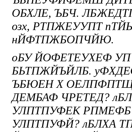
ОБХЛЕ, ЪБЧ. ЛБЖЕД
озх, РТПЖЕУУПТ пТ
нЙФТПЖБОПЧЙЮ.
оБУ ЙОФЕТЕУХЕФ У
БЬТПЖЙЪЙЛБ. уФХД
ЪБЮЕН Х ОЕЛПФПТ
ДЕМБАФ ЧРЕТЕД? л
УЛПТПУФЕК РПМЕФБ?
УЛПТПУФЙ? лБЛХА Т