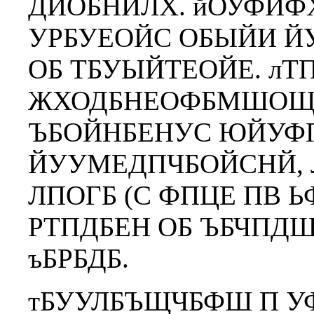
ДЙОБНЙЛХ. йОУФЙФХ
УРБУЕОЙС ОБЫЙИ Й
ОБ ТБУЫЙТЕОЙЕ. лТ
ЖХОДБНЕОФБМШОЩ
ЪБОЙНБЕНУС ЮЙУФ
ЙУУМЕДПЧБОЙСНЙ,
ЛПОГБ (С ФПЦЕ ПВ Ь
РТПДБЕН ОБ ЪБЧПД
ъБРБДБ.
тБУУЛБЪЩЧБФШ П У