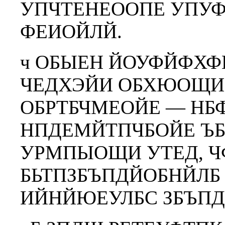
УПЧТЕНЕООПЕ УПУФ
ФЕИОЙЛЙ.
ч ОБЫЕН ЙОУФЙФХФ
ЧЕДХЭЙИ ОБХЮОЩИ 
ОБРТБЧМЕОЙЕ — Н
НПДЕМЙТПЧБОЙЕ Ъ
УРМПЫОЩИ УТЕД, Ч
БЬТПЗБЪПДЙОБНЙЛБ
ИЙНЙЮЕУЛБС ЗБЪПД