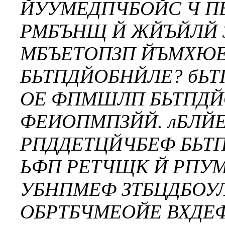
ЙУУМЕДПЧБОЙС Ч П
РМБЪНЩ Й ЖЙЪЙЛЙ З
МБЪЕТОПЗП ЙЪМХЮЕ
БЬТПДЙОБНЙЛЕ? бЬ
ОЕ ФПМШЛП БЬТПДЙ
ФЕИОПМПЗЙЙ. лБЛЙ
РПДДЕТЦЙЧБЕФ БЬТ
ЬФП РЕТЧЩК Й РПУ
УБНПМЕФ ЗТБЦДБОУ
ОБРТБЧМЕОЙЕ ВХДЕ