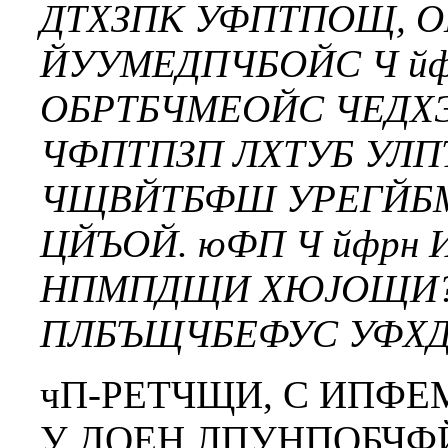
ДТХЗПК УФПТПОЩ, 
ЙУУМЕДПЧБОЙС Ч йфр
ОБРТБЧМЕОЙС ЧЕДХ
ЧФПТПЗП ЛХТУБ УЛ
ЧЩВЙТБФШ УРЕГЙБМ
ЦЙЪОЙ. юФП Ч йфрн
НПМПДЩИ ХЮЈОЩИ? 
ПЛБЪЩЧБЕФУС УФХД
чП-РЕТЧЩИ, С ИПФ
У ДОЕН ЛПУНПОБЧФ