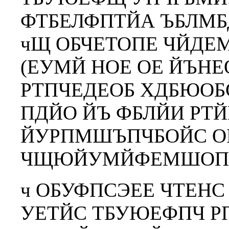
ФТБЕЛФПТЙА ЪБЛМБ
чЩ ОБЧЕТОПЕ ЧЙДЕМ
(ЕУМЙ НОЕ ОЕ ЙЪН
РТПЧЕДЕОБ ХДБЮОБС
ПДЙО ЙЪ ФБЛЙИ РТ
ЙУРПМШЪПЧБОЙС О
ЧЩЮЙУМЙФЕМШОПК
ч ОБУФПСЭЕЕ ЧТЕНС
УЕТЙС ТБУЮЕФПЧ Р