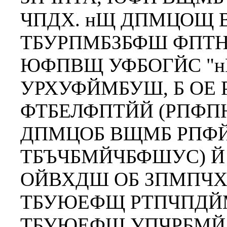
ЧПДХ. нЩ ДПМЦОЩ 
ТБУРПМБЗБФШ ФПТН
ЮФПВЩ УФБОГЙС "н
УРХУФЙМБУШ, Б ОЕ 
ФТБЕЛФПТЙЙ (РПФП
ДПМЦОБ ВЩМБ РПФ
ТБЪЧБМЙЧБФШУС) Й 
ОЙВХДШ ОБ ЗПМПЧ
ТБУЮЕФЩ РТПЧПДЙМЙ
ТБУЮЕФЩ УПЧРБМЙ.