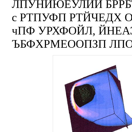
ЛПУНЙЮЕУЛЙИ БРРБ
с РТПУФП РТЙЧЕДХ 
чПФ УРХФОЙЛ, ЙНЕ
ЪБФХРМЕООПЗП ЛПО