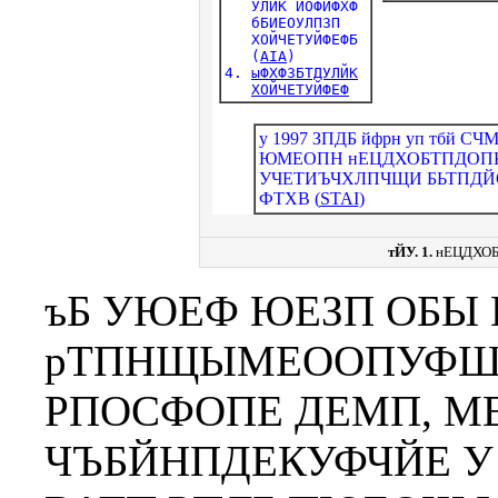
   УЛЙК ЙОФЙФХФ

   бБИЕОУЛПЗП

   ХОЙЧЕТУЙФЕФБ

   (
AIA
)

4. 
ыФХФЗБТДУЛЙК
ХОЙЧЕТУЙФЕФ
у 1997 ЗПДБ йфрн уп тбй С
ЮМЕОПН нЕЦДХОБТПДОПК
УЧЕТИЪЧХЛПЧЩИ БЬТПД
ФТХВ (
STAI
)
тЙУ. 1.
нЕЦДХОБ
ъБ УЮЕФ ЮЕЗП ОБЫ
рТПНЩЫМЕООПУФШ 
РПОСФОПЕ ДЕМП, МЕ
ЧЪБЙНПДЕКУФЧЙЕ 