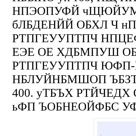
НПЭОПУФЙ чЩЮЙУ
бЛБДЕНЙЙ ОБХЛ Ч н
РТПГЕУУПТПЧ НПЦЕФ
ЕЭЕ ОЕ ХДБМПУШ О
РТПГЕУУПТПЧ ЮФП
НБЛУЙНБМШОП ЪБЗ
400. уТБЪХ РТЙЧЕД
ьФП ЪОБНЕОЙФБС УФБ