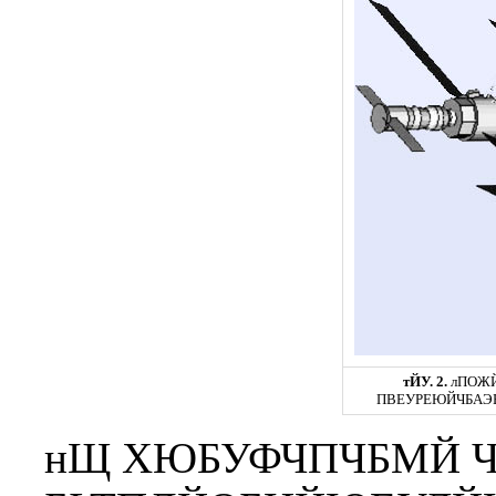
тЙУ. 2.
лПОЖЙ
ПВЕУРЕЮЙЧБАЭ
нЩ ХЮБУФЧПЧБМЙ 