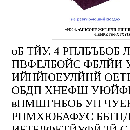
тЙУ. 4. чМЙСОЙЕ ЖЙЪЙЛП-ИЙ
ФЕНРЕТБФХТХ (85 
оБ ТЙУ. 4 РПЛБЪБОБ
ПВФЕЛБОЙС ФБЛЙИ 
ИЙНЙЮЕУЛЙНЙ ОЕТБ
ОБДП ХНЕФШ УЮЙФ
вПМШГНБОБ УП ЧУЕК
РПМХЮБАФУС БЬТП
ИБТБЛФЕТЙУФЙЛЙ C