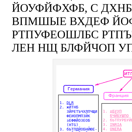
ЙОУФЙФХФБ, С ДХНБ
ВПМШЫЕ ВХДЕФ ЙОФ
РТПУФЕОШЛБС РТПЪТ
ЛЕН НЩ БЛФЙЧОП УП
1. 
DLR
2. жЙТНБ

1. 
дБУУП
   ЗЙРЕТЪЧХЛПЧЩИ

бЧЙБУШПО
   ФЕИОПМПЗЙК

2. бЬТПУРБУЙБ
   зЕФФЙОЗЕОБ

3. 
INRIA
   (HTG)

4. 
ONERA
3. бЬТПДЙОБНЙЮЕ-
