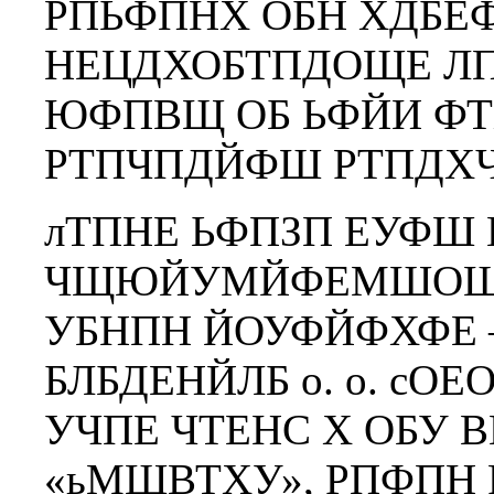
РПЬФПНХ ОБН ХДБ
НЕЦДХОБТПДОЩЕ ЛП
ЮФПВЩ ОБ ЬФЙИ Ф
РТПЧПДЙФШ РТПДХЧ
лТПНЕ ЬФПЗП ЕУФШ
ЧЩЮЙУМЙФЕМШОЩК 
УБНПН ЙОУФЙФХФЕ 
БЛБДЕНЙЛБ о. о. сО
УЧПЕ ЧТЕНС Х ОБУ 
«ьМШВТХУ», РПФПН