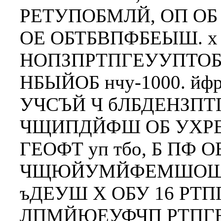
РЕТУПОБМЛЙ, ОП ОБ
ОЕ ОБТБВПФБЕЫШ. х
НОПЗПРТПГЕУУПТ
НБЫЙОБ нчу-1000. 
УЧСЪЙ Ч бЛБДЕНЗП
ЧЩИПДЙФШ ОБ УХР
ГЕОФТ уп тбо, Б ПФ
ЧЩЮЙУМЙФЕМШОЩК Г
ъДЕУШ Х ОБУ 16 РТ
ЛПМЙЮЕУФЧП РТПГЕ