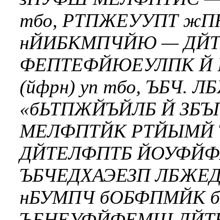
тбо, РТПЖЕУУПТ жП
нЙИБКМПЧЙЮ — ДЙТ
ФЕПТЕФЙЮЕУЛПК Й 
(йфрн) уп тбо, ЪБЧ. 
«бЬТПЖЙЪЙЛБ Й ЗБЪ
МЕЛФПТЙК РТЙЫМЙ
ДЙТЕЛФПТБ ЙОУФЙФХ
ЪБЧЕДХАЭЕЗП ЛБЖЕД
нБУМПЧ бОБФПМЙК 
ЪБНЕУФЙФЕМШ ДЙТ