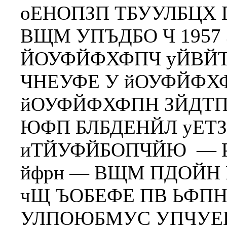
оЕНОПЗП ТБУУЛБЦХ 
ВЩМ УПЪДБО Ч 1957
ЙОУФЙФХФПЧ уЙВЙТУ
ЧНЕУФЕ У йОУФЙФХ
йОУФЙФХФПН ЗЙДТП
ЮФП БЛБДЕНЙЛ уЕТ
иТЙУФЙБОПЧЙЮ — 
йфрн — ВЩМ ПДОЙН 
чЩ ЪОБЕФЕ ПВ ЬФПН,
УЛПОЮБМУС УПЧУЕН 