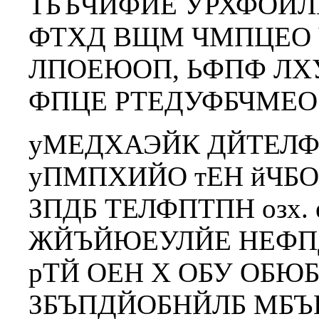
ТБЪЧЙФЙЕ УРХФОЙЛ
ФТХД ВЩМ ЧМПЦЕО Ч
ЛПОЕЮОП, ЬФПФ Л
ФПЦЕ РТЕДУФБЧМЕО
уМЕДХАЭЙК ДЙТЕЛФП
уПМПХИЙО тЕН йЧБО
ЗПДБ ТЕЛФПТПН озх.
ЖЙЪЙЮЕУЛЙЕ НЕФП
рТЙ ОЕН Х ОБУ ОБ
ЗБЪПДЙОБНЙЛБ МБЪ