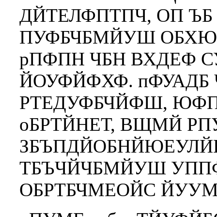
ДЙТЕЛФПТПЧ, ОП Ъ
ПУФБЧБМЙУШ ОБХЮ
рПФПН ЧБН ВХДЕФ 
ЙОУФЙФХФ. пФУАДБ
РТЕДУФБЧЙФШ, ЮФ
оБРТЙНЕТ, ВЩМЙ Р
ЗБЪПДЙОБНЙЮЕУЛЙ
ТБЪЧЙЧБМЙУШ УПП
ОБРТБЧМЕОЙС ЙУУМ