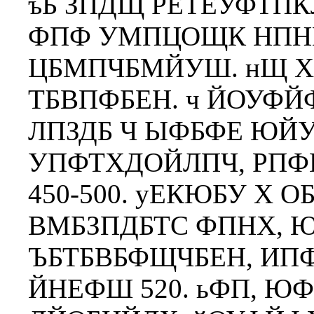
ъБ ЗПДЩ РЕТЕУФТП
ФПФ УМПЦОЩК НПНЕ
ЦБМПЧБМЙУШ. нЩ Х
ТБВПФБЕН. ч ЙОУФЙ
ЛПЗДБ Ч ЫФБФЕ ЮЙ
УПФТХДОЙЛПЧ, РП
450-500. уЕКЮБУ Х 
ВМБЗПДБТС ФПНХ, 
ЪБТБВБФЩЧБЕН, ИП
ЙНЕФШ 520. ьФП, 