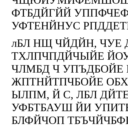
ФТБДЙГЙЙ УППФЧЕ
УФТЕНЙНУС РПДДЕТ
лБЛ НЩ ЧЙДЙН, ЧУЕ
ТХЛПЧПДЙЧЫЙЕ ЙО
ЧЛМБД Ч УПЪДБОЙЕ
ЖПТНЙТПЧБОЙЕ ОБ
ЫЛПМ, Й С, ЛБЛ ДЙ
УФБТБАУШ ЙИ УПИТ
БЛФЙЧОП ТБЪЧЙЧБФ