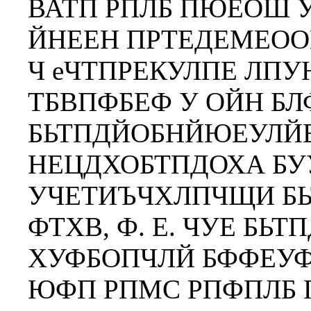
ВАТП РПЛБ ПЮЕОШ 
ЙНЕЕН ПРТЕДЕМЕОО
Ч еЧТПРЕКУЛПЕ ЛП
ТБВПФБЕФ У ОЙН БЛ
БЬТПДЙОБНЙЮЕУЛЙЕ
НЕЦДХОБТПДОХА БУ
УЧЕТИЪЧХЛПЧЩИ Б
ФТХВ, Ф. Е. ЧУЕ Б
ХУФБОПЧЛЙ БФФЕУФ
ЮФП РПМС РПФПЛБ