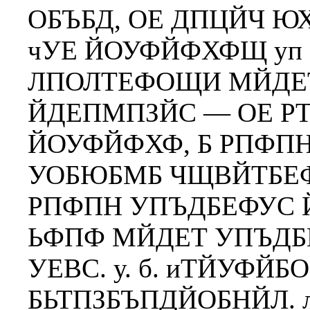
ОБЪБД, ОЕ ДПЦЙЧ Ю
чУЕ ЙОУФЙФХФЩ уп
ЛПОЛТЕФОЩИ МЙДЕТ
ЙДЕПМПЗЙС — ОЕ Р
ЙОУФЙФХФ, Б РПФПН
УОБЮБМБ ЧЩВЙТБЕ
РПФПН УПЪДБЕФУС 
ЬФПФ МЙДЕТ УПЪДБ
УЕВС. у. б. иТЙУФ
БЬТПЗБЪПДЙОБНЙЛ. 