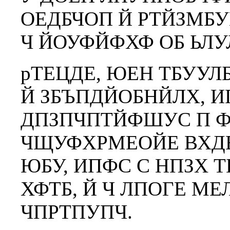
ОЕДБЧОП Й РТЙЗМБ
Ч ЙОУФЙФХФ ОБ ЬЛУ
рТЕЦДЕ, ЮЕН ТБУУ
Й ЗБЪПДЙОБНЙЛХ, 
ДПЗПЧПТЙФШУС П Ф
ЧЩУФХРМЕОЙЕ ВХД
ЮБУ, ИПФС С НПЗХ 
ХФТБ, Й Ч ЛПОГЕ М
ЧПРТПУПЧ.