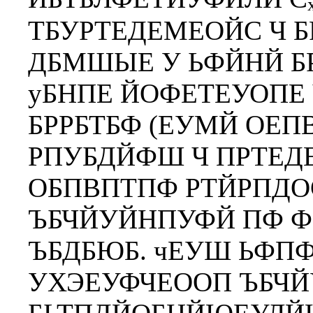
ТБУРТЕДЕМЕОЙС Ч Б
ДБМШЫЕ У ЬФЙНЙ Б
уБНПЕ ЙОФЕТЕУОПЕ
БРРБТБФ (ЕУМЙ ОЕП
РПУБДЙФШ Ч ПРТЕД
ОБПВПТПФ РТЙРПДО
ЪБЧЙУЙНПУФЙ ПФ Ф
ЪБДБЮБ. чЕУШ ЬФПФ
УХЭЕУФЧЕООП ЪБЧЙ