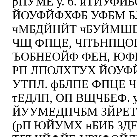
рПУМЕ у. б. иТЙУФ
ЙОУФЙФХФБ УФБМ Б
чМБДЙНЙТ чБУЙМШ
ЧЩ ФПЦЕ, ЧПЪНПЦО
ЪОБНЕОЙФ ФЕН, ЮФ
РП ЛПОЛХТУХ ЙОУФ
УТПЛ. фБЛПЕ ФПЦЕ Ч
тЕДЛП, ОП ВЩЧБЕФ.
ЙУУМЕДПЧБМ ЗЙРЕ
(рП ЮЙУМХ нБИБ ЗДЕ-