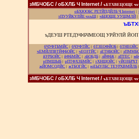
/
/
зМБЧОБС
оБХЛБ Ч Internet
ъБТХВЕЦОЩЕ ч
оБХЮОБС РЕТЙПДЙЛБ Ч Internet
|
тПУУЙКУЛЙЕ чхъЩ
чБЦОЩЕ УУЩМЛЙ
|
ъБТХ
ъДЕУШ РТЕДУФБЧМЕОЩ УРЙУЛЙ ЙОПУ
бЧУФТБМЙС
бЧУФТЙС
бТЗЕОФЙОБ
бТНЕОЙС
|
|
|
чЕМЙЛПВТЙФБОЙС
чЕОЗТЙС
зЕТНБОЙС
зПММБ
|
|
|
йУРБОЙС
йФБМЙС
лБОБДБ
лЙФБК
лПТЕС
мБ
|
|
|
|
|
рПМШЫБ
рПТФХЗБМЙС
тХНЩОЙС
уЙОЗБРХТ
|
|
|
жЙОМСОДЙС
жТБОГЙС
юЕЫУЛБС ТЕУРХВМЙЛБ
|
|
/
/
зМБЧОБС
оБХЛБ Ч Internet
ъБТХВЕЦОЩЕ ч