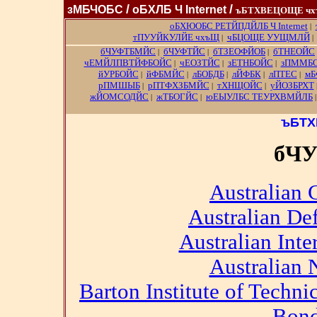
/
/
зМБЧОБС
оБХЛБ Ч Internet
ъБТХВЕЦОЩЕ ч
оБХЮОБС РЕТЙПДЙЛБ Ч Internet
|
тПУУЙКУЛЙЕ чхъЩ
чБЦОЩЕ УУЩМЛЙ
|
бЧУФТБМЙС
бЧУФТЙС
бТЗЕОФЙОБ
бТНЕОЙС
|
|
|
чЕМЙЛПВТЙФБОЙС
чЕОЗТЙС
зЕТНБОЙС
зПММБ
|
|
|
йУРБОЙС
йФБМЙС
лБОБДБ
лЙФБК
лПТЕС
мБ
|
|
|
|
|
рПМШЫБ
рПТФХЗБМЙС
тХНЩОЙС
уЙОЗБРХТ
|
|
|
жЙОМСОДЙС
жТБОГЙС
юЕЫУЛБС ТЕУРХВМЙЛБ
|
|
ъБТХ
бЧ
Australian 
Australian De
Australian Inte
Australian 
Barton Institute of Techn
Bond