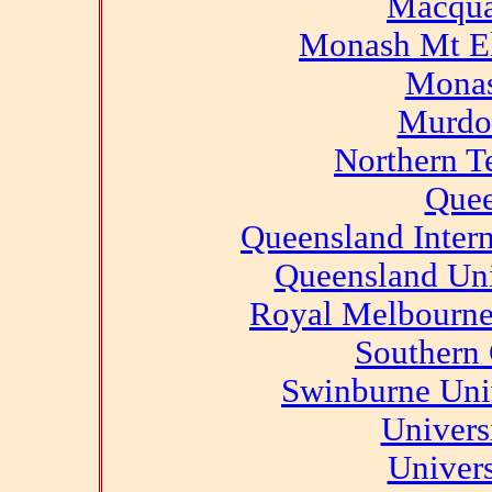
Macqua
Monash Mt El
Monas
Murdoc
Northern Te
Quee
Queensland Intern
Queensland Uni
Royal Melbourne 
Southern 
Swinburne Uni
Univers
Univers