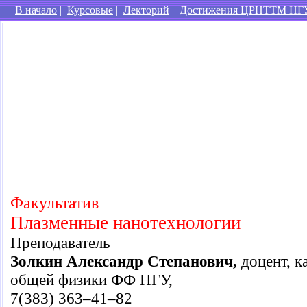
В начало
|
Курсовые
|
Лекторий
|
Достижения ЦРНТТМ НГ
Факультатив
Плазменные нанотехнологии
Преподаватель
Золкин Александр Степанович,
доцент, к
общей физики ФФ НГУ,
7(383) 363–41–82