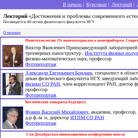
В начало
|
Курсовые
|
Лекторий
|
Лекторий
«Достижения и проблемы современного есте
Посвящается 40-летию физического факультета НГУ
О проекте
Нанотехнологии. От наноматериалов к наноприборам. Соврем
Виктор Яковлевич Принцзаведующий лабораторией 
трехмерных наноструктур ,
Института физики полу
физико-математических наук, профессор
Фоторепортаж
Александр Евгеньевич Бондарь
, специалист в облас
декан физического факультета НГУ, заведующий ла
физики СО РАН
, член-корреспондент РАН, доктор ф
профессор
Фоторепортаж
Космические аппараты будущего
Фомин Василий Михайлович
, академик, профессор,
д-р ф.-м. н, директор
ИТПМ СО РАН
Фоторепортаж
1-ая Декабрьская инновационная конференция-школа