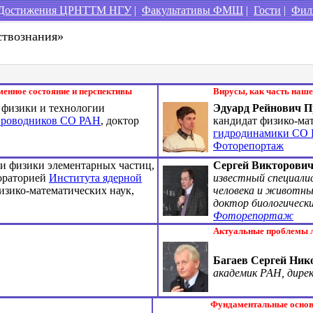
Достижения ЦРНТТМ НГУ
|
Факультативы ФМШ
|
Гости
|
Фил
ствознания»
енное состояние и перспективы
Вирусы, как часть наше
физики и технологии
Эдуард Рейнович П
проводников СО РАН
, доктор
кандидат физико-ма
гидродинамики СО
Фоторепортаж
ти физики элементарных частиц,
Сергей Викторович
бораторией
Института ядерной
известный специалис
изико-математических наук,
человека и животны
доктор биологически
Фоторепортаж
Актуальные проблемы л
Багаев Сергей Ник
академик РАН, дир
Фундаментальные основы