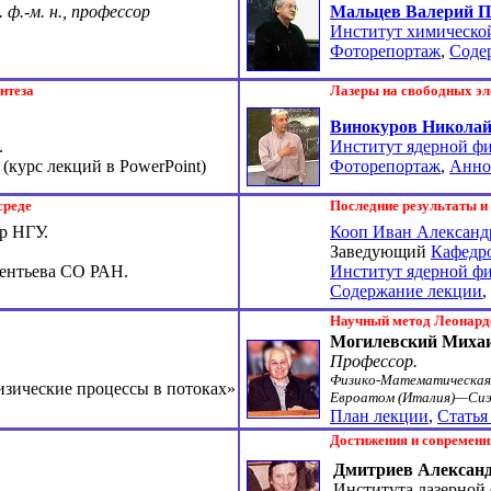
. ф.-м. н., профессор
Мальцев Валерий 
Институт химической
Фоторепортаж
,
Соде
нтеза
Лазеры на свободных эл
Винокуров Николай
.
Институт ядерной ф
(курс лекций в PowerPoint)
Фоторепортаж
,
Анно
среде
Последние результаты и
ор НГУ.
Кооп Иван Александ
Заведующий
Кафедро
ентьева
СО РАН
.
Институт ядерной ф
Содержание лекции
,
Научный метод Леонард
Могилевский Михаи
Профессор.
Физико-Математическая
изические процессы в потоках»
Евроатом (Италия)—Сиэ
План лекции
,
Статья
Достижения и современн
Дмитриев Алексан
Института лазерной