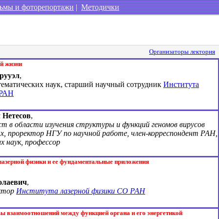
ьмы и фоторепортажи
|
Методички
Организаторы лектория
й жизни
рууэл
,
тематических наук, старший научный сотрудник
Института
 РАН
 Нетесов
,
т в области изучения структуры и функций геномов вирусов
х, проректор НГУ по научной работе, член-корреспондент РАН,
х наук, профессор
азерной физики и ее фундаментальные приложения
олаевич
,
ектор
Института лазерной физики СО РАН
 взаимоотношений между функцией органа и его энергетикой