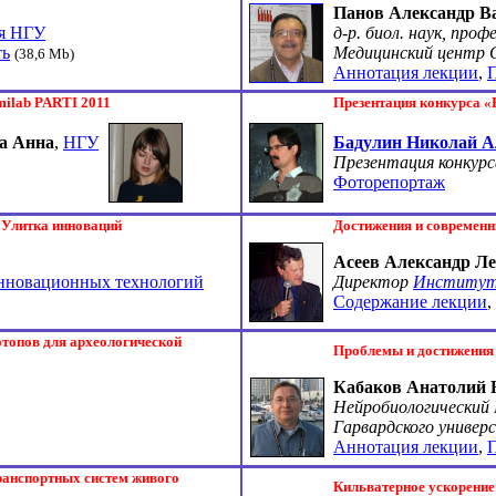
Панов Александр В
ия НГУ
д-р. биол. наук, проф
ть
Медицинский центр 
(38,6 Mb)
Аннотация лекции
,
milab PARTI 2011
Презентация конкурса 
а Анна
,
НГУ
Бадулин Николай А
Презентация конкурс
Фоторепортаж
 Улитка инноваций
Достижения и современ
Асеев Александр Ле
инновационных технологий
Директор
Института
Содержание лекции
,
отопов для археологической
Проблемы и достижения
Кабаков Анатолий
Нейробиологический
Гарвардского униве
Аннотация лекции
,
П
ранспортных систем живого
Кильватерное ускорение