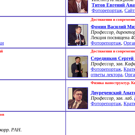
Титов Евгений Ана
Фоторепортаж
,
Сайт
Достижения и современ
Фомин Василий Ми
Профессор, директо
Лекция посвящена
4
ки
Фоторепортаж
,
Орга
ий
Достижения и cовремен
Середняков Сергей
Профессор, зав. Каф
Фоторепортаж
,
Крат
ответы лектора
,
Орга
Физика наноструктур. К
Двуреченский Анат
Профессор, зав. лаб.
Фоторепортаж
,
Крат
ков
-корр. РАН.