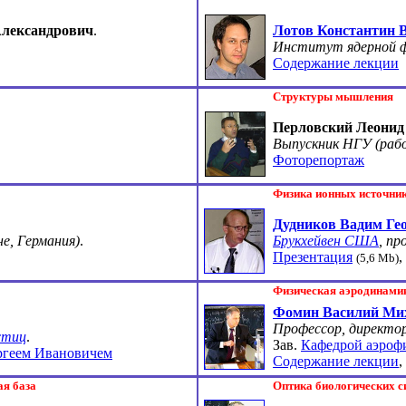
Александрович
.
Лотов Константин 
Институт ядерной 
Содержание лекции
Структуры мышления
Перловский Леонид
Выпускник НГУ (ра
Фоторепортаж
Физика ионных источник
Дудников Вадим Ге
е, Германия)
.
Брукхейвен США
, п
Презентация
,
(5,6 Mb)
Физическая аэродинами
Фомин Василий Ми
Профессор, директо
стиц
.
Зав.
Кафедрой аэроф
ргеем Ивановичем
Содержание лекции
,
ая база
Оптика биологических с