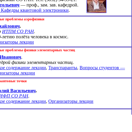
тольевич
— проф., зам. зав. кафедрой.
 Кафедры квантовой электроники
.
ные проблемы аэрофизики
хайлович
.
р
ИТПМ СО РАН
.
0-летию
полёта человека в космос.
низаторы лекции
ные проблемы физики элементарных частиц
 Иванович
.
едрой физики элементарных частиц
.
кое содержание лекции
,
Транспаранты
,
Вопросы студентов —
низаторы лекции
вантовые точки
олий Васильевич
.
ИФП СО РАН
.
кое содержание лекции
,
Организаторы лекции