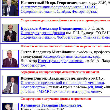
Неизвестный Игорь Георгиевич
,
член.-корр. РАН, д
Институт физики полупроводников СО РАН
Содержание лекции
,
Слайды
,
Фоторепортаж
Современные достижения физики плазмы и термоядерного си
Бурдаков Александр Владимирович
,
д. ф.-м. н.
Институт ядерной физики
им. Г. И. Будкера СО РАН
Содержание лекции
,
Фоторепортаж
,
Физика плазмы
Физика и механика высоких плотностей энергии в сплошной 
Титов Владимир Михайлович
,
академик
, професс
Заведующий
Кафедрой физики сплошных сред
.
Директор
Института гидродинамики
им. М. А. Лавр
Фоторепортаж
Аэрофизика и микроэлектромеханические технологии
Козлов Виктор Владимирович
,
профессор НГУ
.
Институт теоретической и прикладной механики
.
Фоторепортаж
,Статьи:«Отрыв потока»
pdf
,
html
; «Ф
pdf
,
html
; «
МЭМС-технология в аэродинамике
».
Синхротронное излучение: физика и приложения
Кулипанов Геннадий Николаевич
.
Член-корреспондент РАН
.