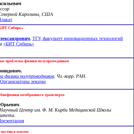
асильевич
ессор
Северной Каролины, США
Плакат
«БИТ Сибирь»
лександрович
,
ТГУ, факультет инновационных технологий
а
«БИТ Сибирь»
ные проблемы физики полупроводников
онидович.
 физики полупроводников
. Чл.-корр. РАН.
Организаторы лекции
 биофизики мембранного транспорта
 Юрьевич
.
 Научный Центр им. Ф. М. Кирби Медицинской Школы
рситета
.
резентация
 частиц в плазме