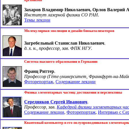
Захаров Владимир Николаевич, Орлов Валерий 
Институт лазерной физики СО РАН
.
Темы лекции
Молекулярная эволюция и дизайн биокатализаторов
Загребельный Станислав Николаевич
.
д. х. н., профессор, зав. ФПК НГУ
.
Система высшего образования в Германии
Франц Риттер
.
Профессор (Гёте-университет, Франкфурт-на-Майн
Фоторепортаж
,
Содержание лекции
Физика элементарных частиц: достижения и перспективы
Середняков Сергей Иванович
.
Профессор, зав.
Кафедрой физики элементарных ча
Содержание лекции
,
Фоторепортаж
,
Интервью с Се
Квантовый компьютер и его полупроводниковая элементарн