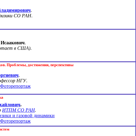
Владимирович
.
физики СО РАН
.
 Исаакович
.
ботает в США)
.
ов. Проблемы, достижения, перспективы
оргиевич
.
рофессор НГУ
.
Фоторепортаж
ка
хайлович
.
р
ИТПМ СО РАН
.
изики и гaзовой динaмики
Фоторепортаж
истем