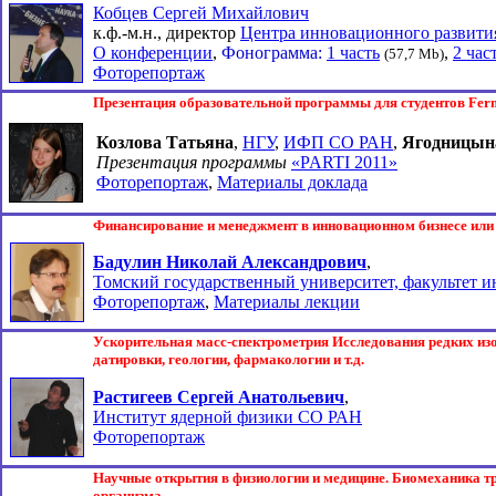
Кобцев Сергей Михайлович
к.ф.-м.н., директор
Центра инновационного развит
О конференции
,
Фонограмма:
1 часть
,
2 час
(57,7 Mb)
Фоторепортаж
Презентация образовательной программы для студентов Fer
Козлова Татьяна
,
НГУ
,
ИФП СО РАН
,
Ягодницын
Презентация программы
«PARTI 2011»
Фоторепортаж
,
Материалы доклада
Финансирование и менеджмент в инновационном бизнесе или
Бадулин Николай Александрович
,
Томский государственный университет, факультет 
Фоторепортаж
,
Материалы лекции
Ускорительная масс-cпектрометрия Исследования редких из
датировки, геологии, фармакологии и т.д.
Растигеев Сергей Анатольевич
,
Институт ядерной физики СО РАН
Фоторепортаж
Научные открытия в физиологии и медицине. Биомеханика т
организма