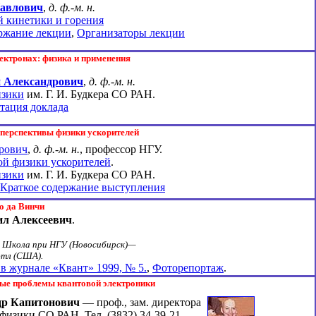
Павлович
,
д. ф.-м. н.
 кинетики и горения
ржание лекции
,
Организаторы лекции
ектронах: физика и применения
 Александрович
,
д. ф.-м. н.
изики
им. Г. И. Будкера СО РАН.
тация доклада
 перспективы физики ускорителей
рович
,
д. ф.-м. н.
, профессор НГУ.
й физики ускорителей
.
изики
им. Г. И. Будкера СО РАН.
Краткое содержание выступления
о да Винчи
л Алексеевич
.
 Школа при НГУ (Новосибирск)—
тл (США).
 в журнале «Квант» 1999, № 5.
,
Фоторепортаж
.
ые проблемы квантовой электроники
др Капитонович
— проф., зам. директора
 физики СО РАН.
Тел. (3832) 34-39-21.