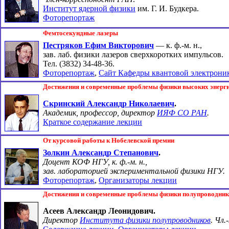
Институт ядерной физики
им. Г. И. Будкера.
Фоторепортаж
Фемтосекундные лазеры
Пестряков Ефим Викторович
—
к. ф.-м. н.,
зав. лаб. физики лазеров сверхкоротких импульсов.
Тел. (3832) 34-48-36
.
Фоторепортаж
,
Сайт Кафедры квантовой электрони
Достижения и cовременные проблемы физики высоких энерг
Скринский Александр Николаевич
.
Академик, профессор, директор
ИЯФ СО РАН
.
Краткое содержание лекции
От курсовой работы к Нобелевской премии
Золкин Александр Степанович
.
Доцент КОФ НГУ,
к. ф.-м. н.,
зав. лабораторией экспериментальной физики НГУ.
Фоторепортаж
,
Организаторы лекции
Достижения и современные проблемы физики полупроводни
Асеев Александр Леонидович.
Директор
Института физики полупроводников
. Чл.