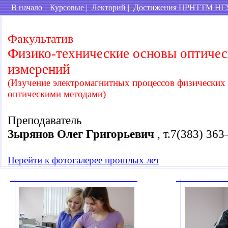
В начало
|
Курсовые
|
Лекторий
|
Достижения ЦРНТТМ НГ
Факультатив
Физико-технические основы оптиче
измерений
(Изучение электромагнитных процессов физических
оптическими методами)
Преподаватель
Зырянов Олег Григорьевич
, т.7(383) 36
Перейти к фотогалерее прошлых лет