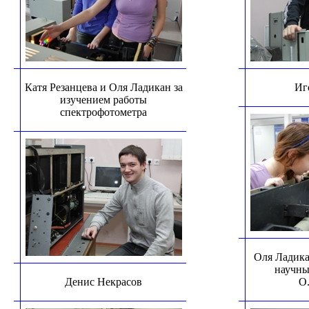
Катя Резанцева и Оля Ладикан за
Иг
изучением работы
спектрофотометра
Оля Ладика
научны
Денис Некрасов
О