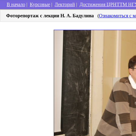
В начало
|
Курсовые
|
Лекторий
|
Достижения ЦРНТТМ НГ
Фоторепортаж c лекции Н. А. Бадулина
(
Ознакомиться с 