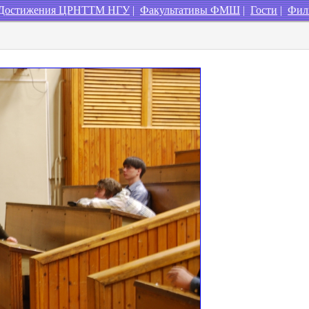
Достижения ЦРНТТМ НГУ
|
Факультативы ФМШ
|
Гости
|
Фил