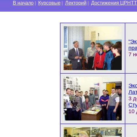
В начало
|
Курсовые
|
Лекторий
|
Достижения ЦРНТ
"Эк
пр
7 н
Экс
Ла
3 д
Ст
10 