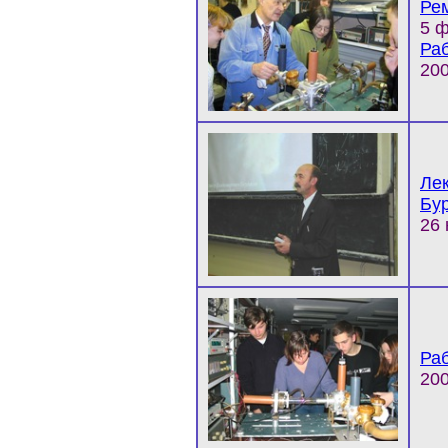
Рем
5 ф
Раб
200
Ле
Бу
26 
Раб
200