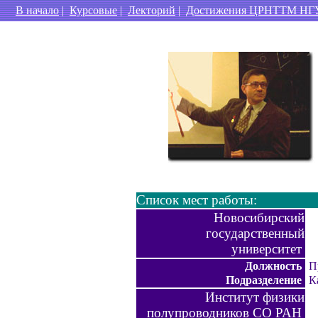
В начало
|
Курсовые
|
Лекторий
|
Достижения ЦРНТТМ НГ
Список мест работы:
Новосибирский
государственный
университет
Должность
П
Подразделение
Ка
Институт физики
полупроводников СО РАН