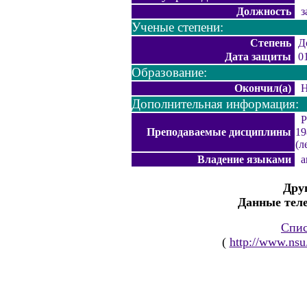
Должность
за
Ученые степени:
Степень
До
Дата защиты
01
Образование:
Окончил(а)
Но
Дополнительная информация:
Ра
Преподаваемые дисциплины
19
(л
Владение языками
ан
Дру
Данные тел
Спис
(
http://www.nsu