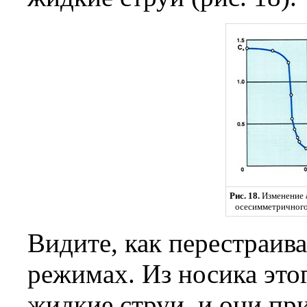
Рис. 18.
Изменение 
осесимметричного
Видите, как перестраив
режимах. Из носика это
жидкие струи, и они при