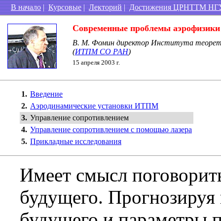
В начало
|
Курсовые
|
Лекторий
|
Достижения ЦРНТТМ НГ
Современные проблемы аэрофизики
В. М. Фомин директор Института теорети
(
ИТПМ СО РАН
)
15 апреля 2003 г.
1.
Введение
2.
Аэродинамические установки ИТПМ
3.
Управление сопротивлением
4.
Управление сопротивлением с помощью лазера
5.
Прикладные исследования
Имеет смысл поговорит
будущего. Прогнозируя
будущего и параметры по