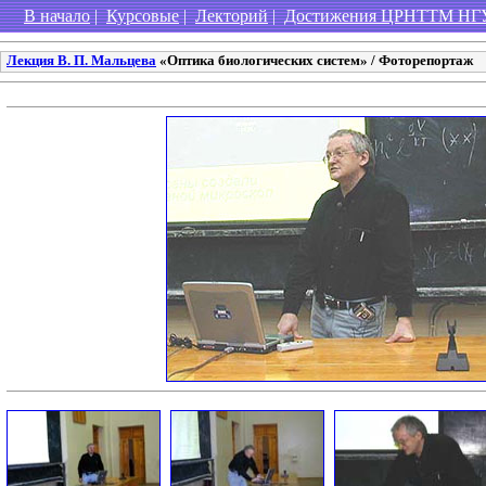
В начало
|
Курсовые
|
Лекторий
|
Достижения ЦРНТТМ НГ
Лекция В. П. Мальцева
«Оптика биологических систем» / Фоторепортаж