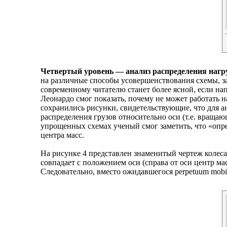
Четвертый уровень — анализ распределения нагруз
на различные способы усовершенствования схемы, за
современному читателю станет более ясной, если на
Леонардо смог показать, почему не может работать 
сохранились рисунки, свидетельствующие, что для 
распределения грузов относительно оси (т.е. вращаю
упрощенных схемах ученый смог заметить, что «опред
центра масс.
На рисунке 4 представлен знаменитый чертеж колеса
совпадает с положением оси (справа от оси центр мас
Следовательно, вместо ожидавшегося perpetuum mobile