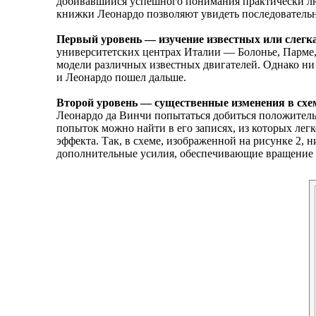
добивавшийся успешного понимания практически люб
книжки Леонардо позволяют увидеть последовательн
Первый уровень — изучение известных или слегка 
университетских центрах Италии — Болонье, Парме, 
модели различных известных двигателей. Однако ни
и Леонардо пошел дальше.
Второй уровень — существенные изменения в схем
Леонардо да Винчи попытаться добиться положитель
попыток можно найти в его записях, из которых л
эффекта. Так, в схеме, изображенной на рисунке 2,
дополнительные усилия, обеспечивающие вращение 