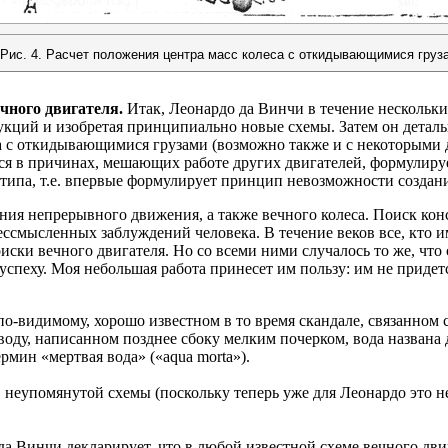
Рис. 4. Расчет положения центра масс колеса с откидывающимися груз
чного двигателя.
Итак, Леонардо да Винчи в течение нескольки
кций и изобретая принципиально новые схемы. Затем он детал
а с откидывающимися грузами (возможно также и с некоторыми 
ься в причинах, мешающих работе других двигателей, формулир
типа, т.е. впервые формулирует принцип невозможности создани
ия непрерывного движения, а также вечного колеса. Поиск кон
ессмысленных заблуждений человека. В течение веков все, кто 
иски вечного двигателя. Но со всеми ними случалось то же, что
успеху. Моя небольшая работа принесет им пользу: им не придет
по-видимому, хорошо известном в то время скандале, связанном
оду, написанном позднее сбоку мелким почерком, вода названа 
рмин «мертвая вода» («aqua morta»).
 неупомянутой схемы (поскольку теперь уже для Леонардо это не
да Винчи декларирует, что в любой известной схеме вечного дви