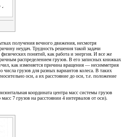
тках получения вечного движения, несмотря
ичину неудач. Трудность решения такой задачи
физических понятий, как работа и энергия. И все же
тричным распределением грузов. В его записных книжках
зучил, как изменяется причина вращения — несимметрия
о числа грузов для разных вариантов колеса. В таких
сительно оси, а их расстояние до оси, т.е. положение
ризонтальная координата центра масс системы грузов
 масс 7 грузов на расстоянии 4 интервалов от оси).