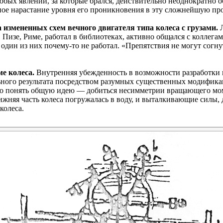
ых явлений, за которые брался, действительно неоднократно о
ое нарастание уровня его проникновения в эту сложнейшую пр
измененных схем вечного двигателя типа колеса с грузами.
Л
Пизе, Риме, работал в библиотеках, активно общался с коллегам
 один из них
почему-то
не работал. «Препятствия не могут согн
е колеса.
Внутренняя убежденность в возможности разработки 
ного результата посредством разумных существенных модификац
егко понять общую идею — добиться несимметрии вращающего мо
 нижняя часть колеса погружалась в воду, и выталкивающие силы
колеса.