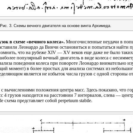
Рис. 3. Схемы вечного двигателя на основе винта Архимеда.
ок в схеме «вечного колеса».
Многочисленные неудачи в попы
ставили Леонардо да Винчи остановиться и попытаться найти пр
помнить, что на рубеже XIV — XV веков еще даже не было таких 
наиболее популярный вечный двигатель в виде колеса с несимме
анализа поведения колеса при повороте Леонардо внимательно и
щий момент) в более простых для анализа системах из небольшог
еляющим является не избыток числа грузов с одной стороны отно
 с вычислениями положения центра масс. Здесь показано, что го
с 4 грузов находится на расстоянии 7 интервалов, слева — центр
 схема представляет собой perpetuum stabile.