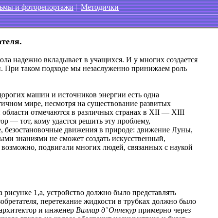
ьмы и фоторепортажи
|
Методички
ателя.
ла надежно вкладывает в учащихся. И у многих создается
й. При таком подходе мы незаслуженно принижаем роль
орогих машин и источников энергии есть одна
нтичном мире, несмотря на существование развитых
области отмечаются в различных странах в XII — XIII
ор — тот, кому удастся решить эту проблему,
ые, безостановочные движения в природе: движение Луны,
ными знаниями не сможет создать искусственный,
 возможно, подвигали многих людей, связанных с наукой
а рисунке 1,а, устройство должно было представлять
зобретателя, перетекание жидкости в трубках должно было
 архитектор и инженер
Виллар д’ Оннекур
примерно через