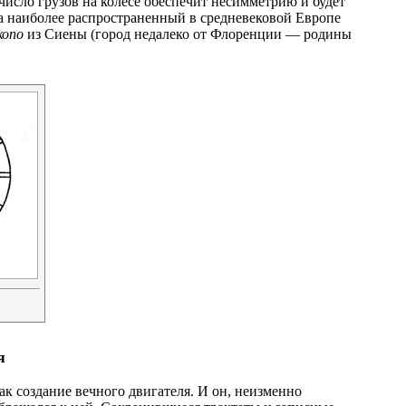
число грузов на колесе обеспечит несимметрию и будет
а наиболее распространенный в средневековой Европе
копо
из Сиены (город недалеко от Флоренции — родины
я
ак создание вечного двигателя. И он, неизменно