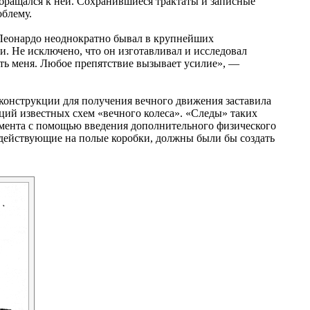
бращался к ней. Сохранившиеся трактаты и записные
облему.
еонардо неоднократно бывал в крупнейших
и. Не исключено, что он изготавливал и исследовал
уть меня. Любое препятствие вызывает усилие», —
конструкции для получения вечного движения заставила
ий известных схем «вечного колеса». «Следы» таких
мента с помощью введения дополнительного физического
, действующие на полые коробки, должны были бы создать