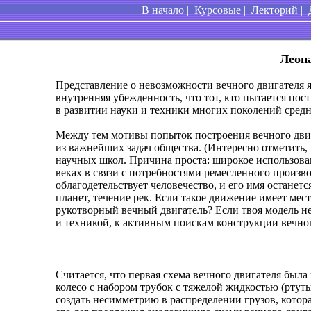
В начало
|
Курсовые
|
Лекторий
|
Леона
Представление о невозможности вечного двигателя 
внутренняя убежденность, что тот, кто пытается п
в развитии науки и техники многих поколений сред
Между тем мотивы попыток построения вечного двиг
из важнейших задач общества. (Интересно отметить,
научных школ. Причина проста: широкое использован
веках в связи с потребностями ремесленного произво
облагодетельствует человечество, и его имя останет
планет, течение рек. Если такое движение имеет ме
рукотворный вечный двигатель? Если твоя модель не
и техникой, к активным поискам конструкции вечног
Считается, что первая схема вечного двигателя бы
колесо с набором трубок с тяжелой жидкостью (ртут
создать несимметрию в распределении грузов, кото