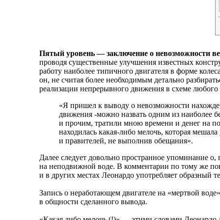
Пятый уровень — заключение о невозможности ве
проводя существенные улучшения известных констру
работу наиболее типичного двигателя в форме колес
он, не считая более необходимым детально разбират
реализации непрерывного движения в схеме любого 
«Я пришел к выводу о невозможности нахожден
движения -можно назвать одним из наиболее б
и прочим, тратили мною времени и денег на по
находилась какая-либо мелочь, которая мешала 
и правителей, не выполнив обещания».
Далее следует довольно пространное упоминание о, 
на неподвижной воде. В комментарии по тому же пов
и в других местах Леонардо употребляет образный те
Запись о неработающем двигателе на «мертвой воде»
в общности сделанного вывода.
«Какая либо мелочь (!)» — этими словами Леонардо 