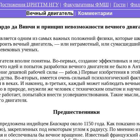
Достижения ЦРНТТМ НГУ
|
Факультативы ФМШ
|
Гости
|
Фил
Вечный двигатель
|
Комментарии
рдо да Винчи и принцип невозможности вечного двиг
является одним из самых важных положений физики, которые шко
остроить вечный двигатель, — или неграмотный, или сумасшедши
невековых ученых.
ателя вполне понятны. Во-первых, создание эффективных и нед
 что идей и попыток разработки вечного двигателя не было в А
ие дешевой рабочей силы — рабов.) Первые изобретения в этой 
дства. Во-вторых, имеется очень сильный психологический факт
ся в веках. И наконец, в-третьих, каждый может наблюдать вечн
сто в природе, неужели же человек с техническим опытом и науч
 работает, попытайся внести усовершенствования. Такие мысли,
о двигателя.
Предшественники
ла предложена индийцем
Бхаскара
около 1150 года. Как показано н
ью), закрепленных под некоторым углом к радиусу. По мнению и
рая и обеспечивала бы вечное вращение. Известный французский