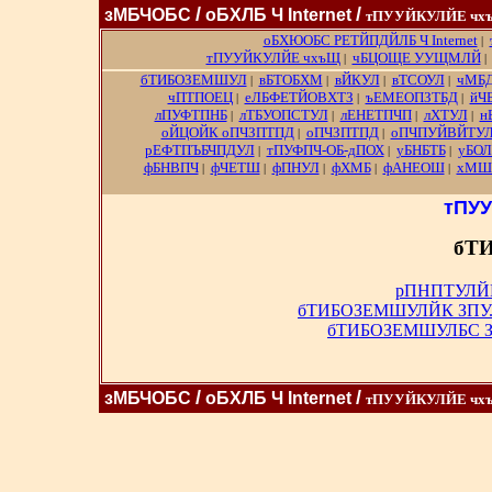
/
/
зМБЧОБС
оБХЛБ Ч Internet
тПУУЙКУЛЙЕ чх
оБХЮОБС РЕТЙПДЙЛБ Ч Internet
|
тПУУЙКУЛЙЕ чхъЩ
чБЦОЩЕ УУЩМЛЙ
|
бТИБОЗЕМШУЛ
вБТОБХМ
вЙКУЛ
вТСОУЛ
чМБ
|
|
|
|
чПТПОЕЦ
еЛБФЕТЙОВХТЗ
ъЕМЕОПЗТБД
йЧ
|
|
|
лПУФТПНБ
лТБУОПСТУЛ
лЕНЕТПЧП
лХТУЛ
н
|
|
|
|
оЙЦОЙК оПЧЗПТПД
оПЧЗПТПД
оПЧПУЙВЙТУ
|
|
рЕФТПЪБЧПДУЛ
тПУФПЧ-ОБ-дПОХ
уБНБТБ
уБО
|
|
|
фБНВПЧ
фЧЕТШ
фПНУЛ
фХМБ
фАНЕОШ
хМШ
|
|
|
|
|
тПУ
бТ
рПНПТУЛЙ
бТИБОЗЕМШУЛЙК ЗП
бТИБОЗЕМШУЛБС З
/
/
зМБЧОБС
оБХЛБ Ч Internet
тПУУЙКУЛЙЕ чх