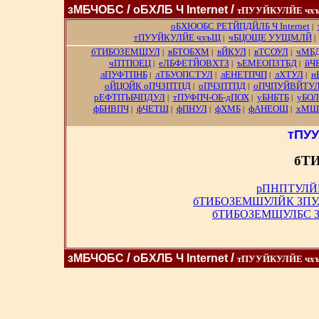
/
/
зМБЧОБС
оБХЛБ Ч Internet
тПУУЙКУЛЙЕ чх
оБХЮОБС РЕТЙПДЙЛБ Ч Internet
|
тПУУЙКУЛЙЕ чхъЩ
чБЦОЩЕ УУЩМЛЙ
|
бТИБОЗЕМШУЛ
вБТОБХМ
вЙКУЛ
вТСОУЛ
чМБ
|
|
|
|
чПТПОЕЦ
еЛБФЕТЙОВХТЗ
ъЕМЕОПЗТБД
йЧ
|
|
|
лПУФТПНБ
лТБУОПСТУЛ
лЕНЕТПЧП
лХТУЛ
н
|
|
|
|
оЙЦОЙК оПЧЗПТПД
оПЧЗПТПД
оПЧПУЙВЙТУ
|
|
рЕФТПЪБЧПДУЛ
тПУФПЧ-ОБ-дПОХ
уБНБТБ
уБО
|
|
|
фБНВПЧ
фЧЕТШ
фПНУЛ
фХМБ
фАНЕОШ
хМШ
|
|
|
|
|
тПУ
бТ
рПНПТУЛЙ
бТИБОЗЕМШУЛЙК ЗП
бТИБОЗЕМШУЛБС З
/
/
зМБЧОБС
оБХЛБ Ч Internet
тПУУЙКУЛЙЕ чх