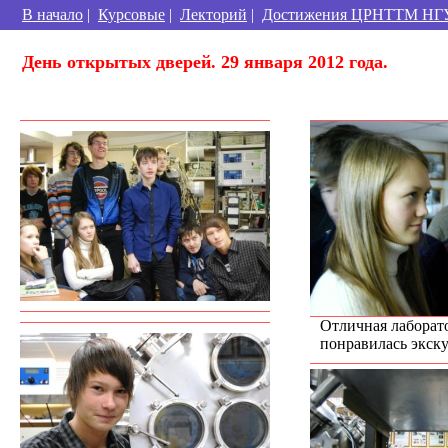
В начало
|
Курсовые
|
Лекторий
|
Достижения ЦРНТТМ НГ
День открытых дверей. 29 января 2012 года.
Отличная лаборат
понравилась экск